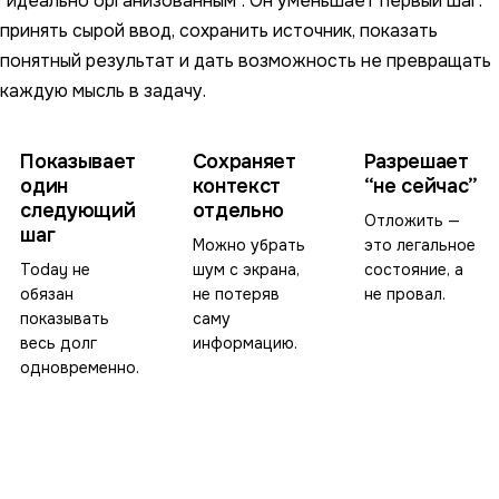
“идеально организованным”. Он уменьшает первый шаг:
принять сырой ввод, сохранить источник, показать
понятный результат и дать возможность не превращать
каждую мысль в задачу.
Показывает
Сохраняет
Разрешает
один
контекст
“не сейчас”
следующий
отдельно
Отложить —
шаг
Можно убрать
это легальное
Today не
шум с экрана,
состояние, а
обязан
не потеряв
не провал.
показывать
саму
весь долг
информацию.
одновременно.