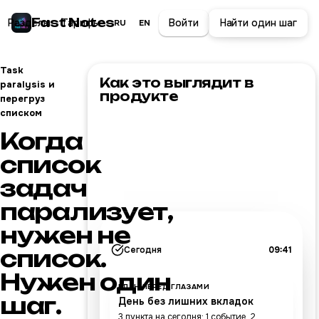
Fast Notes
Разделы
Тарифы
Войти
Найти один шаг
RU
EN
Task
Как это выглядит в
paralysis и
продукте
перегруз
списком
Когда
список
задач
парализует,
нужен не
список.
Сегодня
09:41
Нужен один
ПЛАН ПЕРЕД ГЛАЗАМИ
шаг.
День без лишних вкладок
3 пункта на сегодня: 1 событие, 2