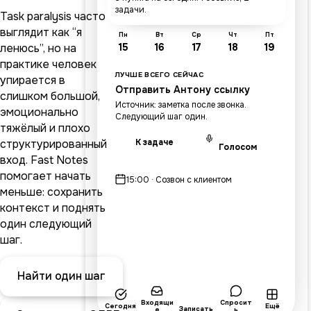
задачи.
Task paralysis часто
выглядит как “я
Пн
Вт
Ср
Чт
Пт
ленюсь”, но на
15
16
17
18
19
практике человек
ЛУЧШЕ ВСЕГО СЕЙЧАС
упирается в
Отправить Антону ссылку
слишком большой,
Источник: заметка после звонка.
эмоционально
Следующий шаг один.
тяжёлый и плохо
структурированный
К задаче
Голосом
вход. Fast Notes
помогает начать
15:00 · Созвон с клиентом
меньше: сохранить
контекст и поднять
один следующий
шаг.
Найти один шаг
Входящи
Спросит
Сегодня
Ещё
Записать
е
ь