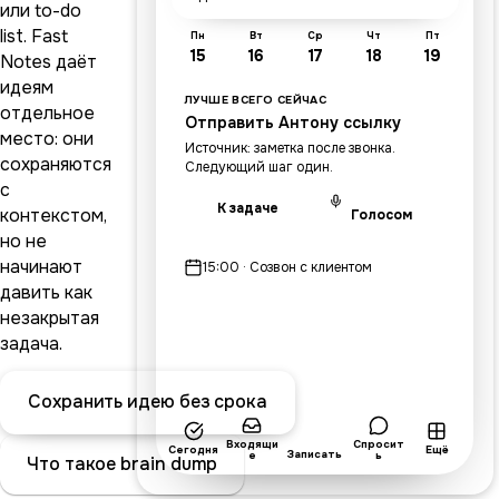
или to-do
list. Fast
Пн
Вт
Ср
Чт
Пт
15
16
17
18
19
Notes даёт
идеям
ЛУЧШЕ ВСЕГО СЕЙЧАС
отдельное
Отправить Антону ссылку
место: они
Источник: заметка после звонка.
сохраняются
Следующий шаг один.
с
К задаче
контекстом,
Голосом
но не
начинают
15:00 · Созвон с клиентом
давить как
незакрытая
задача.
Сохранить идею без срока
Входящи
Спросит
Сегодня
Ещё
Записать
е
ь
Что такое brain dump