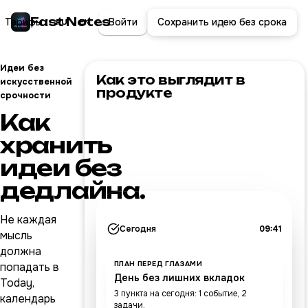
Fast Notes
Тарифы
Войти
Сохранить идею без срока
RU
EN
Идеи без
Как это выглядит в
искусственной
продукте
срочности
Как
хранить
идеи без
дедлайна.
Не каждая
Сегодня
09:41
мысль
должна
ПЛАН ПЕРЕД ГЛАЗАМИ
попадать в
День без лишних вкладок
Today,
3 пункта на сегодня: 1 событие, 2
календарь
задачи.