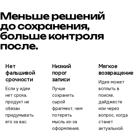
Меньше решений
до сохранения,
больше контроля
после.
Нет
Низкий
Мягкое
фальшивой
порог
возвращение
срочности
записи
Идея может
Если у идеи
Лучше
всплыть в
нет срока,
сохранить
поиске,
продукт не
сырой
дайджесте
обязан
фрагмент, чем
или через
придумывать
потерять
вопрос, когда
его за вас.
мысль из-за
станет
оформления.
актуальной.