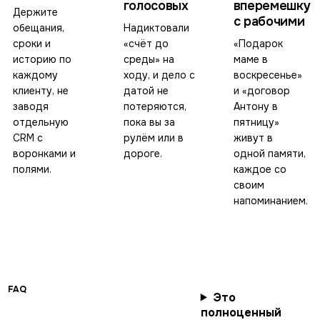
голосовых
вперемешку
Держите
с рабочими
обещания,
Надиктовали
сроки и
«счёт до
«Подарок
историю по
среды» на
маме в
каждому
ходу, и дело с
воскресенье»
клиенту, не
датой не
и «договор
заводя
потеряются,
Антону в
отдельную
пока вы за
пятницу»
CRM с
рулём или в
живут в
воронками и
дороге.
одной памяти,
полями.
каждое со
своим
напоминанием.
FAQ
Это
полноценный