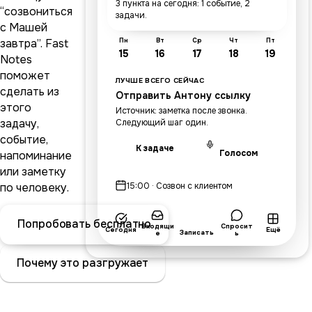
3 пункта на сегодня: 1 событие, 2
“созвониться
задачи.
с Машей
завтра”. Fast
Пн
Вт
Ср
Чт
Пт
15
16
17
18
19
Notes
поможет
ЛУЧШЕ ВСЕГО СЕЙЧАС
сделать из
Отправить Антону ссылку
этого
Источник: заметка после звонка.
задачу,
Следующий шаг один.
событие,
К задаче
Голосом
напоминание
или заметку
по человеку.
15:00 · Созвон с клиентом
Попробовать бесплатно
Входящи
Спросит
Сегодня
Ещё
Записать
е
ь
Почему это разгружает