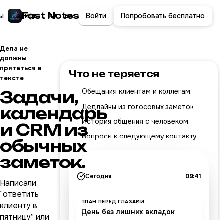
Fast Notes
ы
Тарифы
Войти
Попробовать бесплатно
RU
EN
Дела не
должны
прятаться в
Что не теряется
тексте
Обещания клиентам и коллегам.
Задачи,
Дедлайны из голосовых заметок.
календарь
История общения с человеком.
и CRM из
Вопросы к следующему контакту.
обычных
заметок.
Сегодня
09:41
Написали
“ответить
ПЛАН ПЕРЕД ГЛАЗАМИ
клиенту в
День без лишних вкладок
пятницу” или