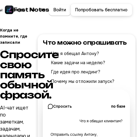
Fast Notes
ы
Тарифы
Войти
Попробовать бесплатно
RU
EN
Когда не
помните, где
Что можно спрашивать
записали
Спросите
Что я обещал Антону?
свою
Какие задачи на неделю?
память
Где идея про лендинг?
Почему мы отложили запуск?
обычной
фразой.
Спросить
по базе
AI-чат ищет
по
заметкам,
Что я обещал клиентам?
задачам,
Отправить ссылку Антону,
календарю и