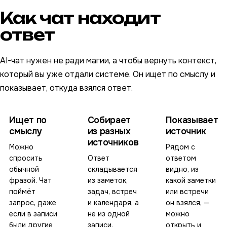
Как чат находит
ответ
AI-чат нужен не ради магии, а чтобы вернуть контекст,
который вы уже отдали системе. Он ищет по смыслу и
показывает, откуда взялся ответ.
Ищет по
Собирает
Показывает
смыслу
из разных
источник
источников
Можно
Рядом с
спросить
Ответ
ответом
обычной
складывается
видно, из
фразой. Чат
из заметок,
какой заметки
поймёт
задач, встреч
или встречи
запрос, даже
и календаря, а
он взялся, —
если в записи
не из одной
можно
были другие
записи.
открыть и