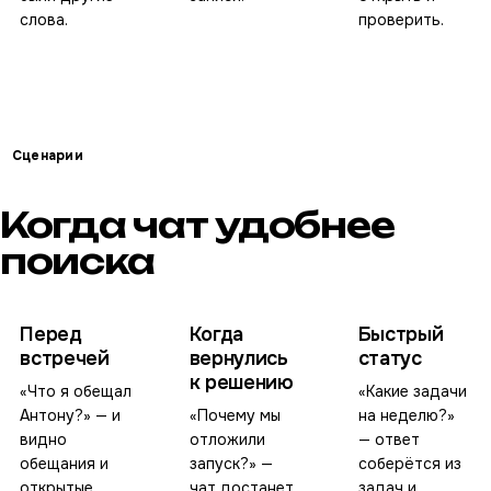
слова.
проверить.
Сценарии
Когда чат удобнее
поиска
Перед
Когда
Быстрый
встречей
вернулись
статус
к решению
«Что я обещал
«Какие задачи
Антону?» — и
«Почему мы
на неделю?»
видно
отложили
— ответ
обещания и
запуск?» —
соберётся из
открытые
чат достанет
задач и