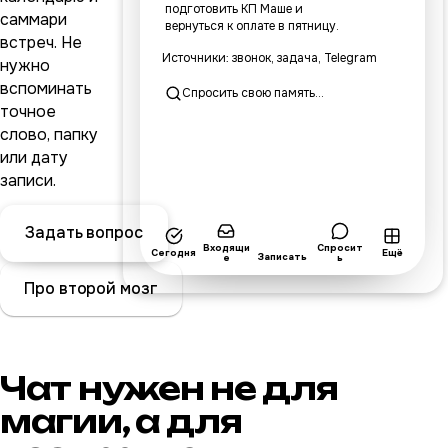
подготовить КП Маше и
саммари
вернуться к оплате в пятницу.
встреч. Не
Источники: звонок, задача, Telegram
нужно
вспоминать
Спросить свою память...
точное
слово, папку
или дату
записи.
Задать вопрос
Входящи
Спросит
Сегодня
Ещё
Записать
е
ь
Про второй мозг
Чат нужен не для
магии, а для