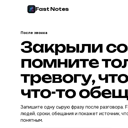
Fast Notes
После звонка
Закрыли со
помните то
тревогу, чт
что-то обе
Запишите одну сырую фразу после разговора. F
людей, сроки, обещания и покажет источник, ч
понятным.