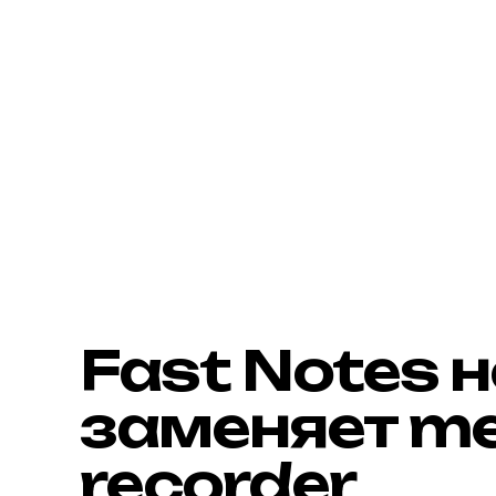
Fast Notes н
заменяет me
recorder