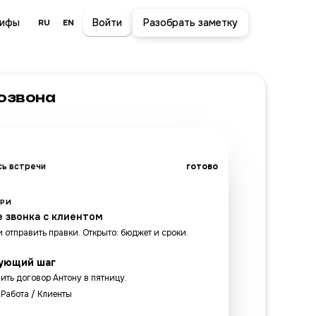
рифы
Войти
Разобрать заметку
RU
EN
озвона
сь встречи
готово
АРИ
е звонка с клиентом
 отправить правки. Открыто: бюджет и сроки.
ующий шаг
ить договор Антону в пятницу.
 Работа / Клиенты