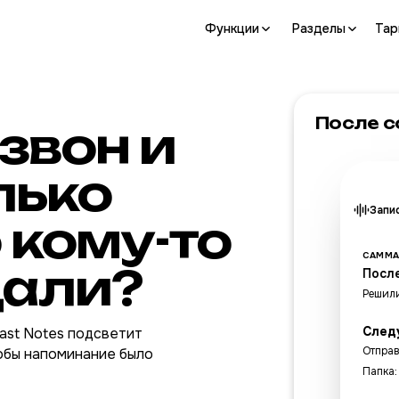
Функции
Разделы
Та
После с
звон и
лько
Запи
о кому-то
САММ
щали?
Посл
Решили
След
ast Notes подсветит
Отправ
тобы напоминание было
Папка: