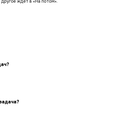
другое ждёт в «На потом».
дач?
 задача?