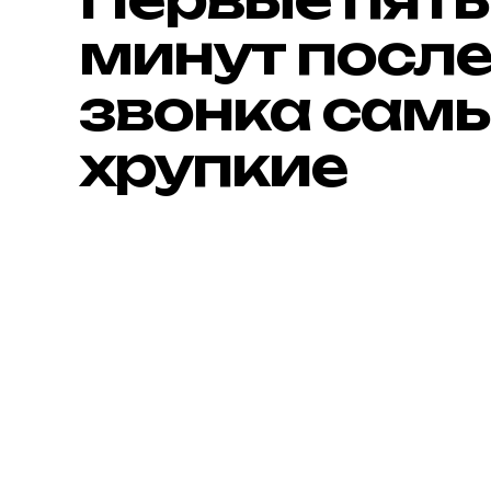
минут посл
звонка сам
хрупкие