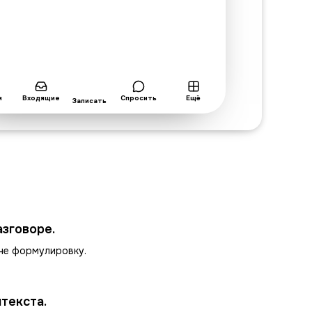
я
Входящие
Спросить
Ещё
Записать
зговоре.
 не формулировку.
текста.