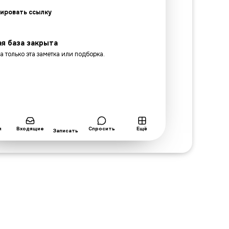
ировать ссылку
я база закрыта
а только эта заметка или подборка.
я
Входящие
Спросить
Ещё
Записать