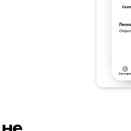
Скоп
Лична
Открыт
Сегодн
 не