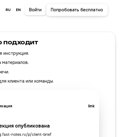
Войти
Попробовать бесплатно
RU
EN
о подходит
я инструкция.
 материалов.
ечи.
для клиента или команды.
икация
link
екция опубликована
.fast-notes.ru/p/client-brief