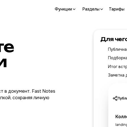
Функции
Разделы
Тарифы
Для чег
те
Публична
и
Подборка
Итог встр
Заметка 
т в документ. Fast Notes
пкой, сохраняя личную
Публ
Колл
landing